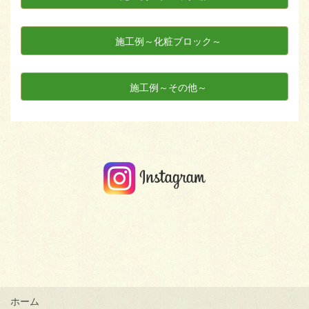
施工例～化粧ブロック～
施工例～その他～
ホーム