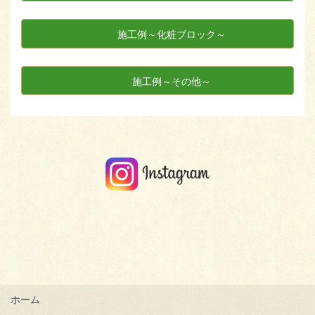
施工例～化粧ブロック～
施工例～その他～
ホーム