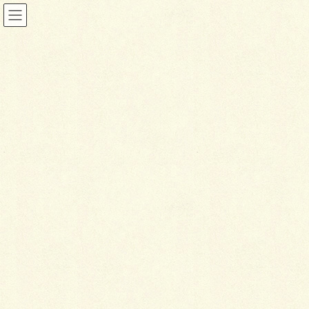
投稿
HOME
シンプルな外構をアプローチで強調
DSC_2068p
2022年1月10日
D
SC_2068p