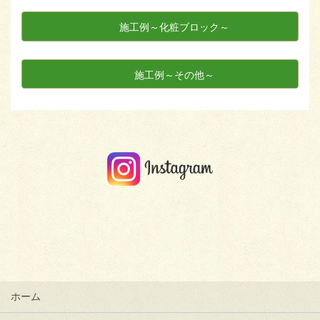
施工例～化粧ブロック～
施工例～その他～
ホーム