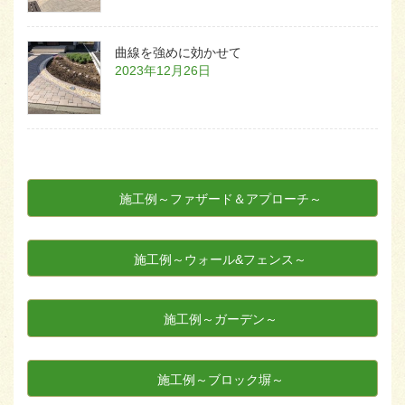
曲線を強めに効かせて
2023年12月26日
施工例～ファザード＆アプローチ～
施工例～ウォール&フェンス～
施工例～ガーデン～
施工例～ブロック塀～