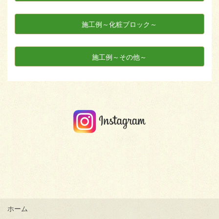
施工例～化粧ブロック～
施工例～その他～
ホーム