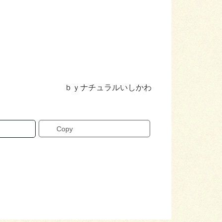
ｂｙナチュラルいしかわ
Copy