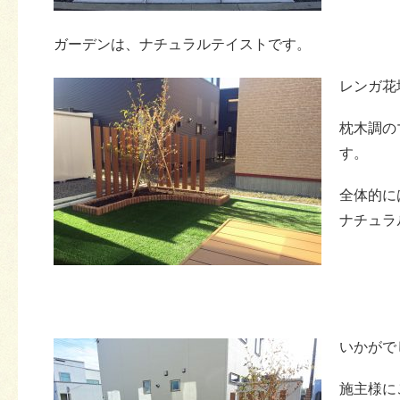
ガーデンは、ナチュラルテイストです。
レンガ花
枕木調の
す。
全体的に
ナチュラ
いかがで
施主様に