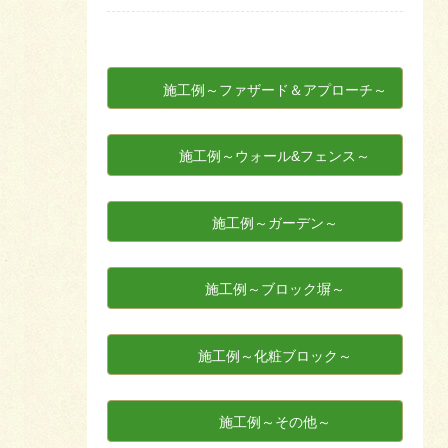
施工例～ファザード＆アプローチ～
施工例～ウォール&フェンス～
施工例～ガーデン～
施工例～ブロック塀～
施工例～化粧ブロック～
施工例～その他～