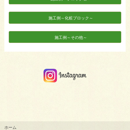
施工例～化粧ブロック～
施工例～その他～
ホーム