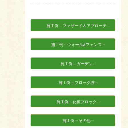
施工例～ファザード＆アプローチ～
施工例～ウォール&フェンス～
施工例～ガーデン～
施工例～ブロック塀～
施工例～化粧ブロック～
施工例～その他～