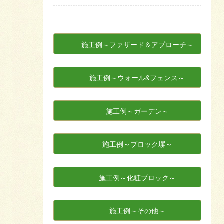
施工例～ファザード＆アプローチ～
施工例～ウォール&フェンス～
施工例～ガーデン～
施工例～ブロック塀～
施工例～化粧ブロック～
施工例～その他～