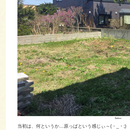
Before
当初は、何というか…原っぱという感じぃ～(・_・;)