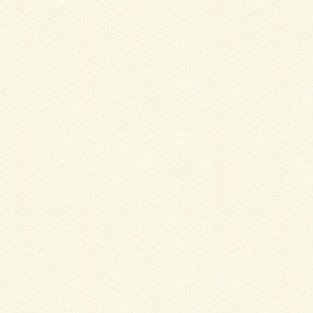
オールラウンドぺイブ・オリジナル３３６のミカゲ＆
イブシのコンビで、小洒落たアプローチの完成です。
よーく見ると粒々のザラツキ感が良いです～（グリッ
プも効く）
仕様…
オールラウンドぺイブ・オリジナル３３６（ミ
カゲ＆イブシ）／SBIC
ソイルレンガ２１０タンブル（ダルバイオレッ
ト）／共和企興