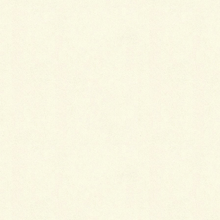
カムフィX5型H＝1600／三協アルミ
ユメッシュE型H=800／三協アルミ
ヨド物置エルモLMDS‐2522／淀川製鋼所
シャラ株立H=２．０～２．５ｍ級
Facebook
X
LINE
Copy
カテゴリー
ファサード&アプローチ
、
施工事例