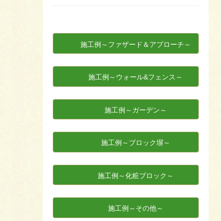
施工例～ファザード＆アプローチ～
施工例～ウォール&フェンス～
施工例～ガーデン～
施工例～ブロック塀～
施工例～化粧ブロック～
施工例～その他～