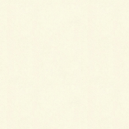
風の通り道に施工しましたが300ｘ300ｘ600の基礎と
柱３本で多少の風が吹いても全くビクともしません。
ちなみに高さは2.2ｍです。
おひとついかが？
ｂｙわだ
Facebook
X
LINE
Copy
カテゴリー
ブログ