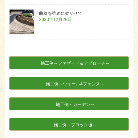
曲線を強めに効かせて
2023年12月26日
施工例～ファザード＆アプローチ～
施工例～ウォール&フェンス～
施工例～ガーデン～
施工例～ブロック塀～