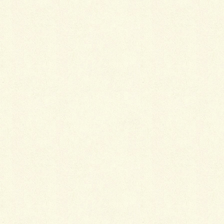
◆ 勤務時間 ； ８：３０～１７：３０（昼休憩１時
間）
◆ 休日 ； 日曜日、隔週土曜日、Ｇ．Ｗ、お盆、年始
年末（当社規定カレンダーによる）
◆ 給与 ； 月１８万円～２１万円
◆ 連絡先 ；
０１２３－２３－３７０８ 社長まで
、または（
k-ishikawa@chuo-zouen.com 石川）
※ 先ずは、電話かメールにてお問い合わせ下さい。
∝∝∝∝∝∝∝∝∝∝∝∝∝∝∝∝∝∝∝∝∝∝∝∝
∝∝∝∝∝∝∝∝∝∝∝∝∝∝∝∝∝∝∝