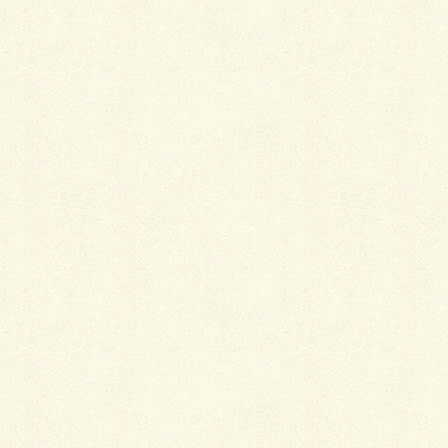
エクステリア・ガーデン・庭等に興味がある方、お持ちしてお
ります。
∝∝∝∝∝∝∝∝∝∝∝∝∝∝∝∝∝∝∝∝∝∝∝∝
∝∝∝∝∝∝∝∝∝∝∝∝∝∝∝∝∝∝∝
◆ 応募要件 ； エクステリア・ガーデン・庭等に興味
がある方、経験年数３年以上で明るく情熱的な方
◆ 業務概要 ； 「プランナー」、「営業」、「現場管
理」等
◆ 資格・経験 ； ＰＣ操作（エクセル・ワード等）可
能の方、ＣＡＤ操作、造園施工管理技士、土木施工管
理技士等資格者優遇、普通自動車免許取得者
◆ 勤務地 ； 千歳市及びその近郊