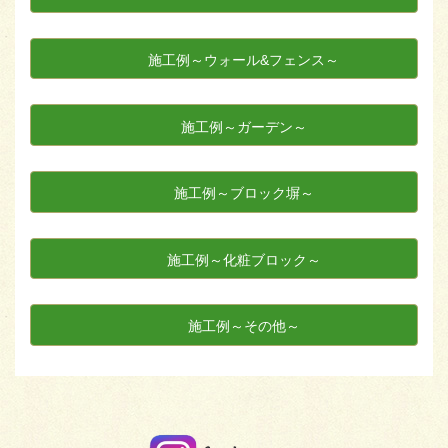
施工例～ウォール&フェンス～
施工例～ガーデン～
施工例～ブロック塀～
施工例～化粧ブロック～
施工例～その他～