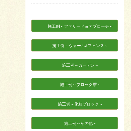
施工例～ファザード＆アプローチ～
施工例～ウォール&フェンス～
施工例～ガーデン～
施工例～ブロック塀～
施工例～化粧ブロック～
施工例～その他～