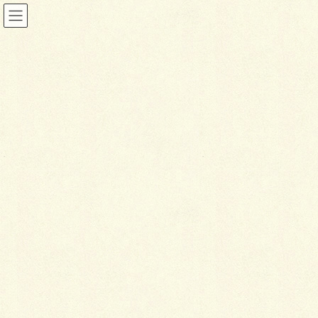
ガーデン
HOME
施工事例
ガーデン
無機質モダン＆ライティング
2019年11月11日
ガーデン
無
機質モダン＆ライティング
2019年施工（千歳市）
コンクリートの無機質感を好むお客様のガーデンスペ
ースにＳＢＩＣエスコートＧ（Ｇアンバー）をドット