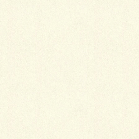
After
ドットペイブ1000と人工芝で、シンプルモダンな空間
が出現しました。
隙間には黒玉砂利を敷き詰め、植栽スペースも設えま
した。
仕様…
エスコートG（Gアンバー）／SBIC
ドットぺイブ１０００＆５００／共和企興