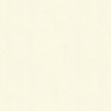
ソイルレンガ２１０タンブル（イブシ）／ 共和
企興
ぺイブストーン６・３（Vブラック）／ 共和企
興
人工芝／３５㎜
Facebook
X
LINE
Copy
カテゴリー
ガーデン
、
その他
、
施工事例