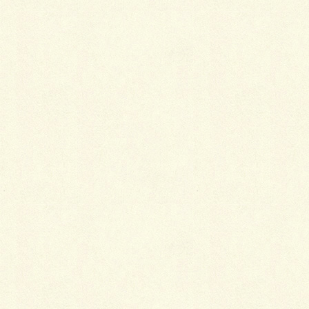
門柱とその後ろ。
家横です。門柱は共和企興のソリッドストーン、その
下はよねざわ工業の平原、玄関横はSBICのロシェ・