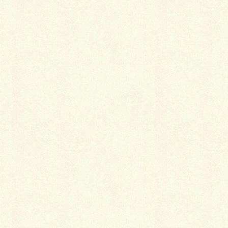
ナチュラルのジョーヌとブロックメーカー各社、仲良
く使わせていただきました。門柱の後ろに土管がある
のですがうまく隠れたでしょ。
久々投稿の和田でした。
Facebook
X
LINE
Copy
カテゴリー
ブログ
ナチュラル目隠しフェンス
無機質モダン＆ライティング