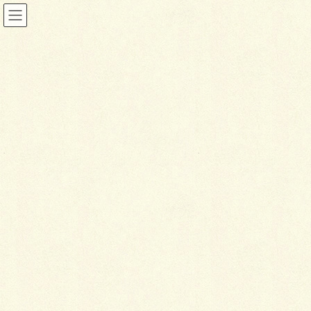
ブログ
HOME
ブログ
バッドペイブなお話…
2019年11月8日
ブログ
バ
ッドペイブなお話…
民地石で長方形に囲っている部分は、砂場ではありま
せんの…