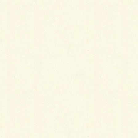
ご主人を交え、あーだこーだとお話した結末は、私共
の初歩的なボーンヘッドミスでありました…
打合せの際にはオールラウンドペイブ・オリジナルの
コハク＆クルミを選んでいたハズが、設計の段階でい
つの
間にかミカゲ＆イブシに成ってしまいました…トホホ
お待たせしている上に工程的に年内施工が可能かどう
か、資材は間に合うのか等の調整で、ドタバタしまし
た
が、関係者の素早い対応に助けられ、何とか年内に出
来そうなので、取敢えずはホッとした処であります。
以後、気を引き締め直して注意を払う様、肝に命ま
す。