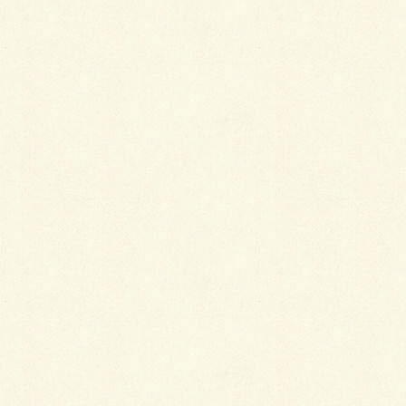
大変、長らくお待たせしたお客様の現場で、大詰めの
BBQスペースのインターブロックをいざ張り始めたと
こ
ろ…奥様より、「色が違います！」と言われ…なぬっ
～（汗）