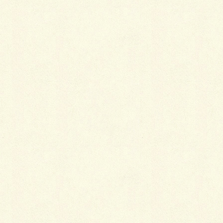
大変、ご迷惑をお掛けして申し訳ございませんが、完
成まで今しばらくお待ち下さい。
ｂｙ いしかわ
Facebook
X
LINE
Copy
カテゴリー
ブログ
カラフルな化粧ブロック ウォール
ナチュラル目隠しフェンス