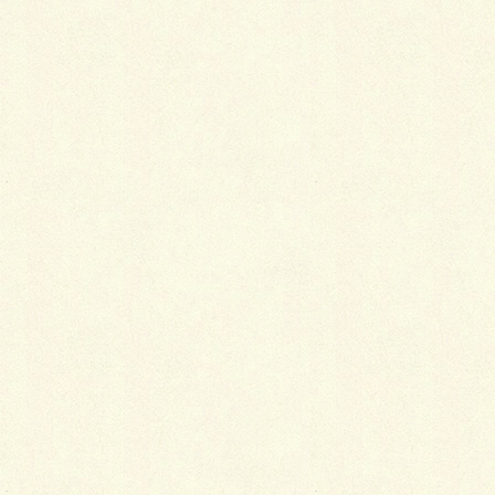
パインオレンジ）／SBIC
ソイルレンガ２１０タンブル（ローズ）／共和
企興
シャラ株立H=２．０ｍ級
クリーピングタイム
Facebook
X
LINE
Copy
カテゴリー
ファサード&アプローチ
、
施工事例