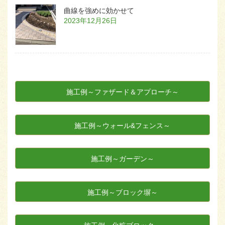
曲線を強めに効かせて
2023年12月26日
施工例～ファザード＆アプローチ～
施工例～ウォール&フェンス～
施工例～ガーデン～
施工例～ブロック塀～