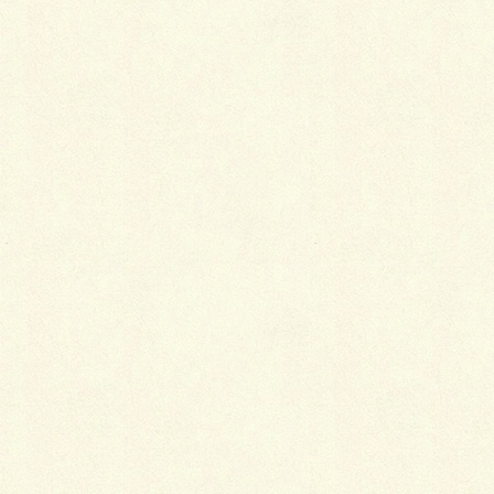
そして、先日完了致しました現場が他に2つございま
す！
また次回ご紹介させて頂きますね！
コイタ
Facebook
X
LINE
Copy
カテゴリー
ブログ
シンボルツリー