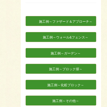
施工例～ファザード＆アプローチ～
施工例～ウォール&フェンス～
施工例～ガーデン～
施工例～ブロック塀～
施工例～化粧ブロック～
施工例～その他～