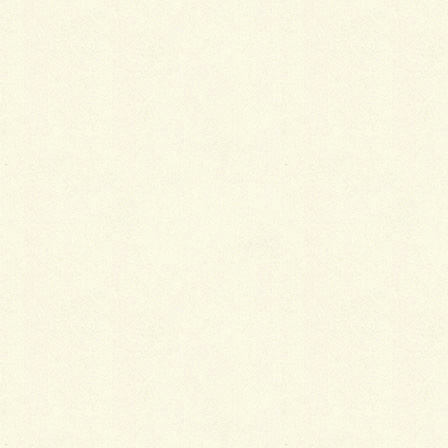
☆ ポイントは、ズバリ独特のサークル模様です。
仕様…
パラレル・スクエア３３６（ミルキーホワイト
＆アッシュグレー）／SBIC
ラジャスターン方形６・３（Kグレー）／SBIC
Facebook
X
LINE
Copy
カテゴリー
ガーデン
、
施工事例