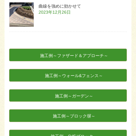
曲線を強めに効かせて
2023年12月26日
施工例～ファザード＆アプローチ～
施工例～ウォール&フェンス～
施工例～ガーデン～
施工例～ブロック塀～