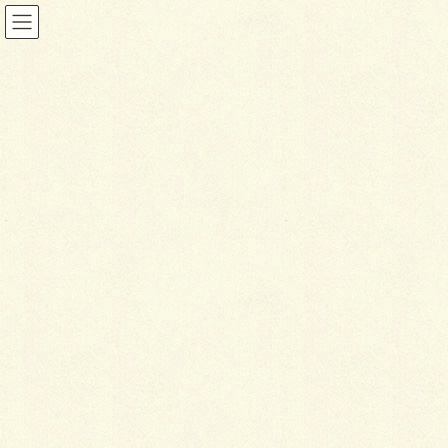
投稿
HOME
デザインパターンが斬新なお庭
g1-1
2019年3月6日
g
1-1