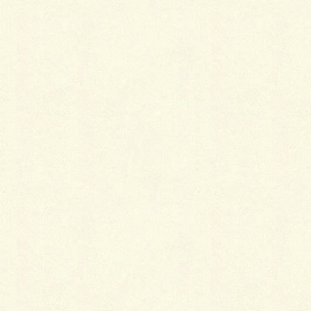
Facebook
X
LINE
Copy
カテゴリー
ファサード&アプローチ
、
施工事例
RECOM 2SPの巻。
ドットペイブの巻。