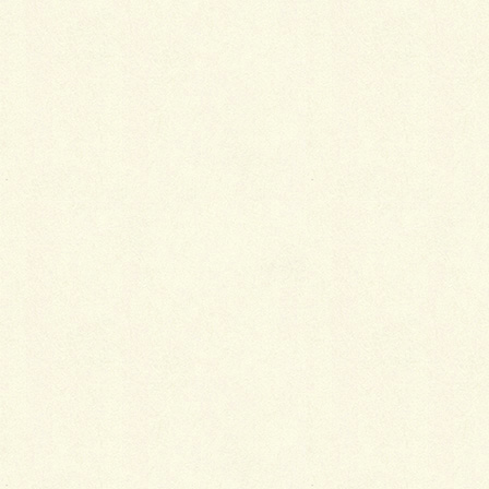
ファサード
ファサードは、RC平板の殺風景さを払拭した、
チェッカーデザインで、ドットペイブ(□1000＆
□500)を施しました。
よーく見れば、オシャンティー。
ガーデン
ちょっとしたBBQスペースをSBICパエリア(サ
フラン636+336)で、動線にはロシェ・ナチュラ
ル(ジョーヌ2・2・6)＆ショコラブリック(ブラウ
ニー)で設えました。
花壇
SBICアクシア・ヴィレッジ(オールディーブラウ
ン)＆ヴィレッジピラーで個性的なウッド調の花
壇の出来上がりです。