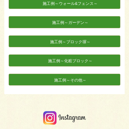
施工例～ウォール&フェンス～
施工例～ガーデン～
施工例～ブロック塀～
施工例～化粧ブロック～
施工例～その他～