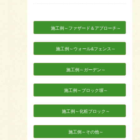
施工例～ファザード＆アプローチ～
施工例～ウォール&フェンス～
施工例～ガーデン～
施工例～ブロック塀～
施工例～化粧ブロック～
施工例～その他～