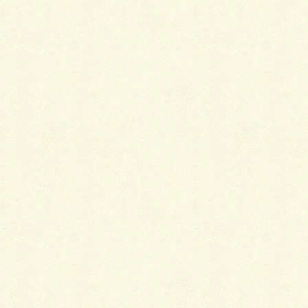
2017年施工
ご自宅に合わせてウッドフェンスを選択、人工芝も相
まって、明るく良い感じになっています。
もちろん、SBICパラレル(ミルキーホワイト・クリー
ムイエロー)でBBQスペースも確保しています。
Facebook
X
LINE
Copy
カテゴリー
ウォール&フェンス
、
施工事例