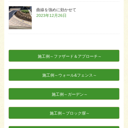
曲線を強めに効かせて
2023年12月26日
施工例～ファザード＆アプローチ～
施工例～ウォール&フェンス～
施工例～ガーデン～
施工例～ブロック塀～