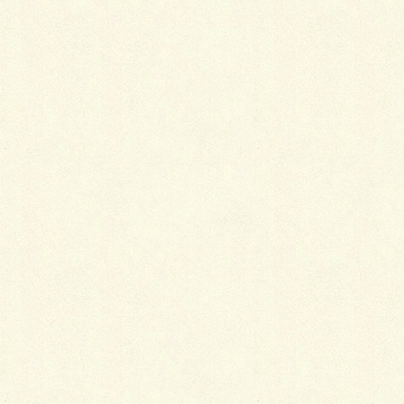
Facebook
X
LINE
Copy
カテゴリー
ガーデン
、
施工事例
三協アルミ エクステリアデザインコンテスト2017 ス
ノーライフ賞受賞
豚丼。