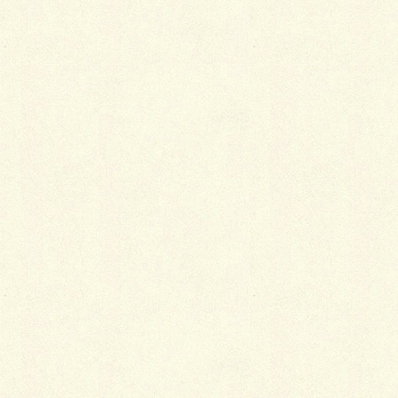
2017年施工
シンプルに仕上げました。
防草シートに化粧砂利の敷設、花壇は枕木仕様とし、
道路に面する部分は三協アルミのシャトレナ１型アー
スブラウンを施工しています。
アクセントとして人工芝サークルやシンボルツリー、
SBICパエリア(サルディ)636を使用し、園路を通しま
した。