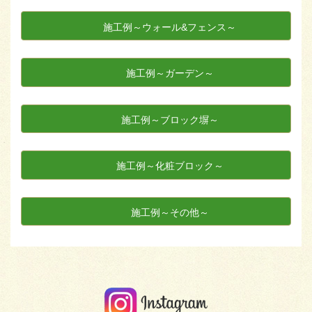
施工例～ウォール&フェンス～
施工例～ガーデン～
施工例～ブロック塀～
施工例～化粧ブロック～
施工例～その他～