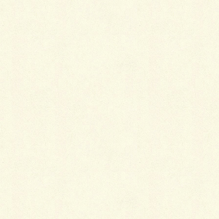
2017年施工（夕張郡）
三協アルミ、ハピーナINタイプ（幅、2.5間、奥
行9尺)とオビトラ3台用4本柱鉄骨カーポート、
周りは人工芝を敷設しました。
とっても広々感を満喫でき、｢ザ・北海道｣とい
った感じになっています。