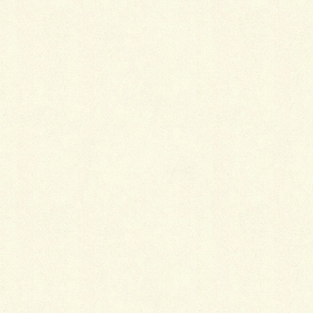
三協アルミ
エクステリアデザインコンテスト
2017 スノーライフ賞受賞
Facebook
X
LINE
Copy
カテゴリー
その他
、
施工事例
シンプル ナチュラル ガーデン
円形の芝生が特徴の庭